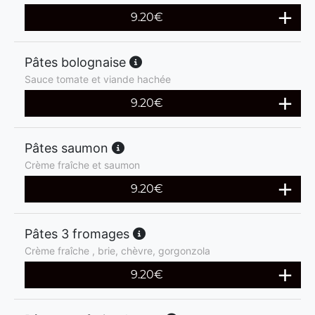
9.20
€
Pâtes bolognaise
Sauce tomate et viande hachée
9.20
€
Pâtes saumon
Crème fraîche et saumon
9.20
€
Pâtes 3 fromages
Crème fraîche , brie, chèvre, gorgonzola
9.20
€