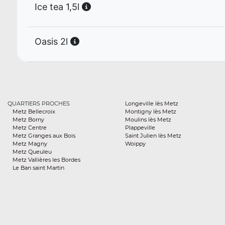
Ice tea 1,5l
Oasis 2l
QUARTIERS PROCHES
Longeville lès Metz
Metz Bellecroix
Montigny lès Metz
Metz Borny
Moulins lès Metz
Metz Centre
Plappeville
Metz Granges aux Bois
Saint Julien lès Metz
Metz Magny
Woippy
Metz Queuleu
Metz Vallières les Bordes
Le Ban saint Martin