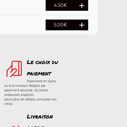
4.50
€
5.00
€
Le choix du
paiement
Paiement en ligne
ou à la livraison. Réglez par
paiement sécurisé, cb, ticket
restaurant, espèces.
(pour plus de détails, consultez les
infos)
Livraison