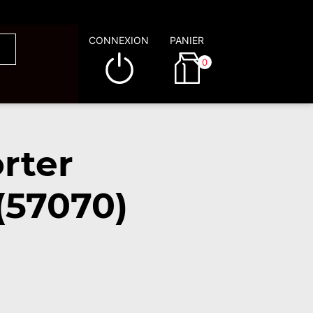
CONNEXION
PANIER
0
rter
(57070)