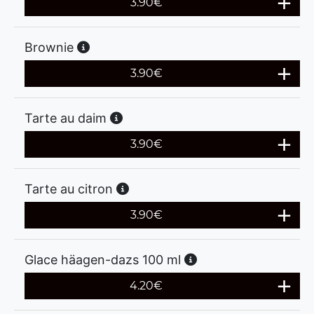
3.90
€
Brownie
3.90
€
Tarte au daim
3.90
€
Tarte au citron
3.90
€
Glace häagen-dazs 100 ml
4.20
€