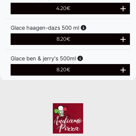
4.20
€
Glace haagen-dazs 500 ml
8.20
€
Glace ben & jerry's 500ml
8.20
€