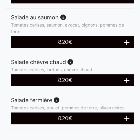
Salade au saumon
Tomates cerises, saumon, avocat, oignons, pommes de
terre
8.20
€
Salade chèvre chaud
Tomates cerises, lardons, chèvre chaud
8.20
€
Salade fermière
Tomates cerises, poulet, pommes de terre, olives noires
8.20
€