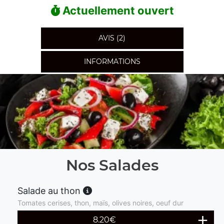
Actuellement ouvert
AVIS (2)
INFORMATIONS
Nos Salades
Salade au thon
Tomates cerises, thon, maïs, olives noires, oeuf dur
8.20
€