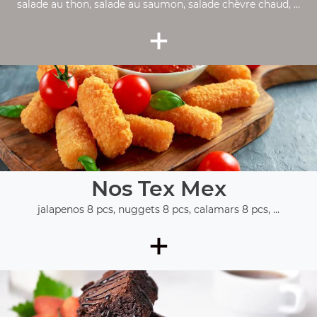
salade au thon, salade au saumon, salade chèvre chaud, ...
+
Nos Tex Mex
jalapenos 8 pcs, nuggets 8 pcs, calamars 8 pcs, ...
+