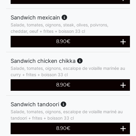
Sandwich mexicain
Salade, tomates, oignons, steak, olives, poivrons,
cheddar, oeuf + frites + boisson 33 cl
8.90
€
Sandwich chicken chikka
Salade, tomates, oignons, escalope de volaille marinée au
curry + frites + boisson 33 cl
8.90
€
Sandwich tandoori
Salade, tomates, oignons, escalope de volaille mariné au
tandoori + frites + boisson 33 cl
8.90
€