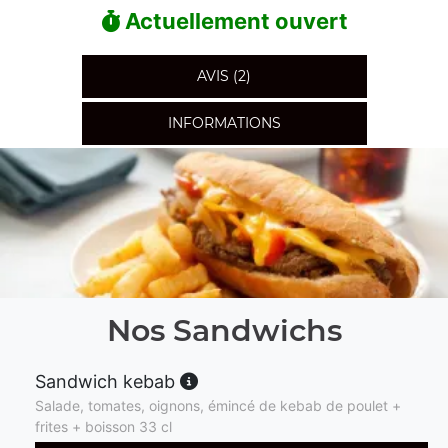
Actuellement ouvert
AVIS (2)
INFORMATIONS
Nos Sandwichs
Sandwich kebab
Salade, tomates, oignons, émincé de kebab de poulet +
frites + boisson 33 cl