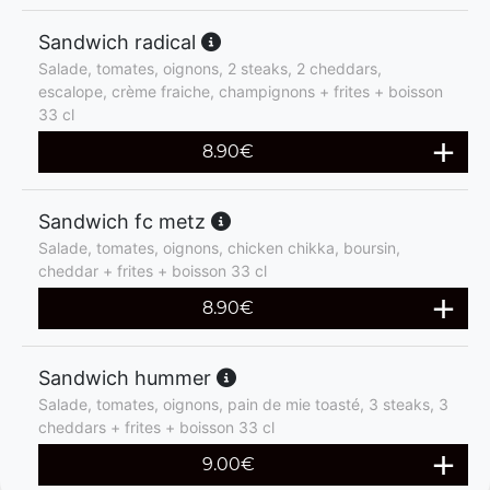
Sandwich radical
Salade, tomates, oignons, 2 steaks, 2 cheddars,
escalope, crème fraiche, champignons + frites + boisson
33 cl
8.90
€
Sandwich fc metz
Salade, tomates, oignons, chicken chikka, boursin,
cheddar + frites + boisson 33 cl
8.90
€
Sandwich hummer
Salade, tomates, oignons, pain de mie toasté, 3 steaks, 3
cheddars + frites + boisson 33 cl
9.00
€