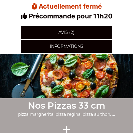
Actuellement fermé
Précommande pour 11h20
AVIS (2)
INFORMATIONS
Nos Pizzas 33 cm
pizza margherita, pizza regina, pizza au thon, ...
+