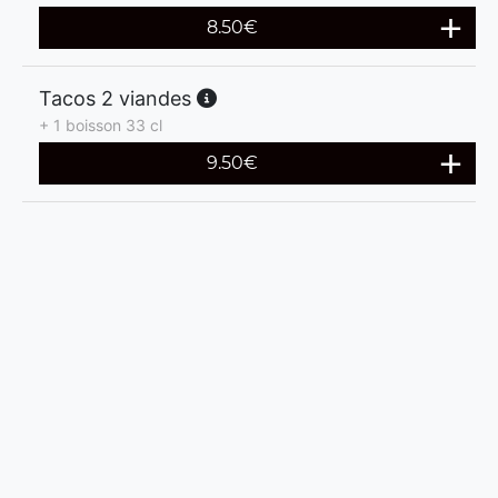
8.50
€
Tacos 2 viandes
+ 1 boisson 33 cl
9.50
€