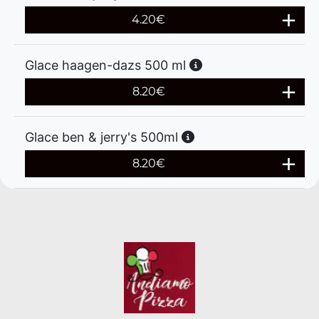
4.20
€
Glace haagen-dazs 500 ml
8.20
€
Glace ben & jerry's 500ml
8.20
€