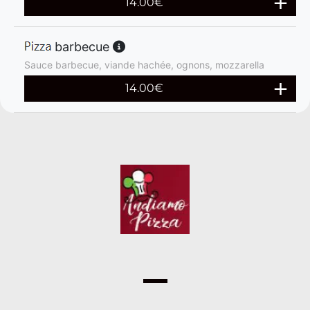
14.00
€
barbecue
Sauce barbecue, viande hachée, ognons, mozzarella
14.00
€