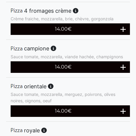
4 fromages crème
Crème fraiche, mozzarella, brie, chèvre, gorgonzola
14.00
€
campione
Sauce tomate, mozzarella, viande hachée, champignons
14.00
€
orientale
Sauce tomate, mozzarella, merguez, poivrons, olives
noires, oignons, oeuf
14.00
€
royale