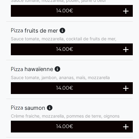
Sauce tomate, mozzarella, poulet, jaune d'oeuf
14.00
€
fruits de mer
Sauce tomate, mozzarella, cocktail de fruits de mer,
14.00
€
hawaïenne
Sauce tomate, jambon, ananas, maïs, mozzarella
14.00
€
saumon
Crème fraiche, mozzarella, pommes de terre, oignons
14.00
€