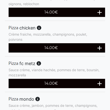
oignons, reblochon
14.00
€
chicken
Crème fraiche, mozzarella, champignons, poulet,
poivrons
14.00
€
fc metz
Sauce crème, viande hachée, pommes de terre, boursin,
mozzarella
14.00
€
mondo
Sauce crème, jambon, pommes de terre, champignons,