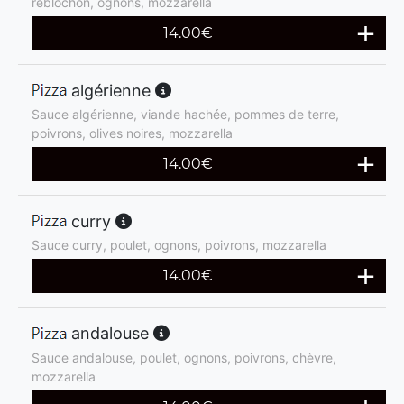
reblochon, ognons, mozzarella
14.00
€
algérienne
Sauce algérienne, viande hachée, pommes de terre,
poivrons, olives noires, mozzarella
14.00
€
curry
Sauce curry, poulet, ognons, poivrons, mozzarella
14.00
€
andalouse
Sauce andalouse, poulet, ognons, poivrons, chèvre,
mozzarella