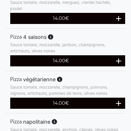
Sauce tomate, mozzarella, merguez, viande hachée,
poulet
14.00
€
4 saisons
Sauce tomate, mozzarella, jambon, champignons,
artichauts, olives noires
14.00
€
végétarienne
Sauce tomate, mozzarella, champignons, poivrons,
oignons, artichauts, pommes de terre, olives noires
14.00
€
napolitaine
Sauce tomate, mozzarella, anchois, câpres, olives noires