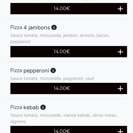
14.00
€
4 jambons
Sauce tomate, mozzarella, jambon, lardons, bacon,
pepperoni
14.00
€
pepperoni
Sauce tomate, mozzarella, pepperoni, oeuf
14.00
€
kebab
Sauce tomate, mozzarella, viande kebab, olives noires,
oignons
14.00
€