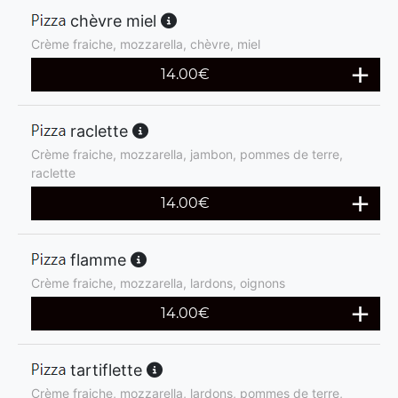
chèvre miel
Crème fraiche, mozzarella, chèvre, miel
14.00
€
raclette
Crème fraiche, mozzarella, jambon, pommes de terre,
raclette
14.00
€
flamme
Crème fraiche, mozzarella, lardons, oignons
14.00
€
tartiflette
Crème fraiche, mozzarella, lardons, pommes de terre,