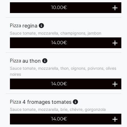
10.00
€
regina
Sauce tomate, mozzarella, champignons, jambon
14.00
€
au thon
Sauce tomate, mozzarella, thon, oignons, poivrons, olives
noires
14.00
€
4 fromages tomates
Sauce tomate, mozzarella, brie, chèvre, gorgonzola
14.00
€