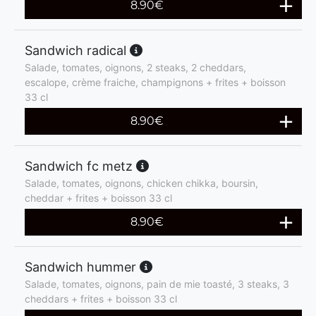
8.90
€
Sandwich radical
Salade, tomates, oignons, 2 steaks, 2 cheddars,
escalope, crème fraiche, champignons + frites + boisson
33 cl
8.90
€
Sandwich fc metz
Salade, tomates, oignons, chicken chikka, boursin,
cheddar + frites + boisson 33 cl
8.90
€
Sandwich hummer
Salade, tomates, oignons, pain de mie toasté, 3 steaks, 3
cheddars + frites + boisson 33 cl