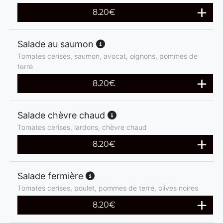
8.20
€
Salade au saumon
Tomates cerises, saumon, avocat, oignons, pommes de
terre
8.20
€
Salade chèvre chaud
Tomates cerises, lardons, chèvre chaud
8.20
€
Salade fermière
Tomates cerises, poulet, pommes de terre, olives noires
8.20
€