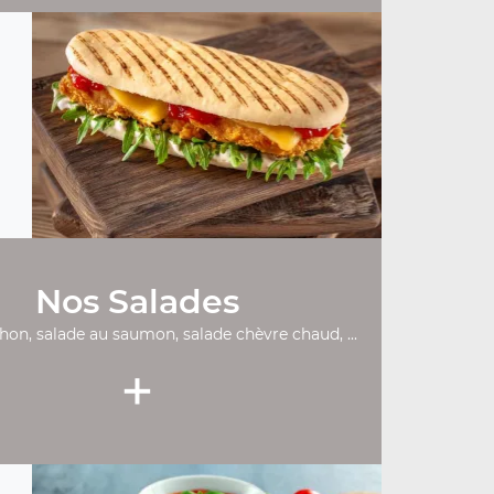
Nos Salades
thon, salade au saumon, salade chèvre chaud, ...
+