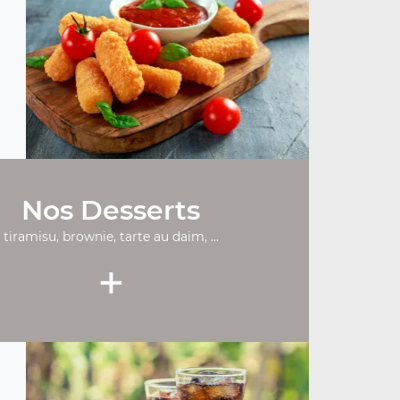
Nos Desserts
tiramisu, brownie, tarte au daim, ...
+