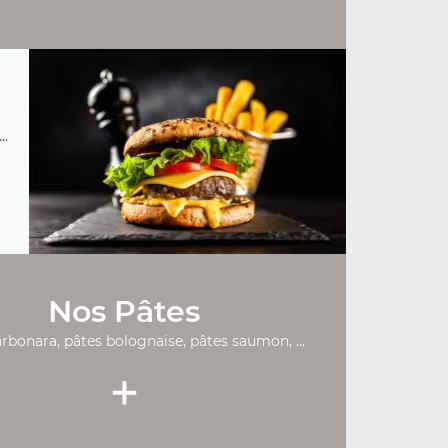
..
Nos Pâtes
rbonara, pâtes bolognaise, pâtes saumon, ...
+