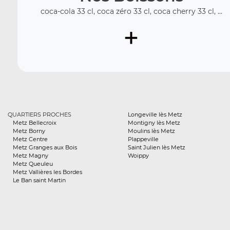
coca-cola 33 cl, coca zéro 33 cl, coca cherry 33 cl, ...
+
QUARTIERS PROCHES
Longeville lès Metz
Metz Bellecroix
Montigny lès Metz
Metz Borny
Moulins lès Metz
Metz Centre
Plappeville
Metz Granges aux Bois
Saint Julien lès Metz
Metz Magny
Woippy
Metz Queuleu
Metz Vallières les Bordes
Le Ban saint Martin