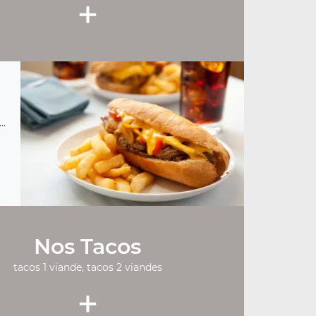
+
..
Nos Tacos
tacos 1 viande, tacos 2 viandes
+