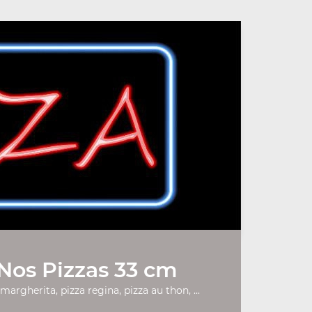
Nos Pizzas 33 cm
 margherita, pizza regina, pizza au thon, ...