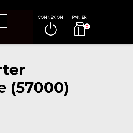
CONNEXION
PANIER
0
rter
e (57000)