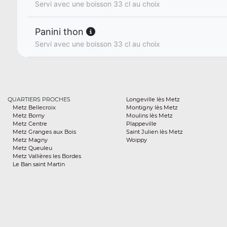
Servi avec une boisson 33 cl au choix
Panini thon
Servi avec une boisson 33 cl au choix
QUARTIERS PROCHES
Longeville lès Metz
Metz Bellecroix
Montigny lès Metz
Metz Borny
Moulins lès Metz
Metz Centre
Plappeville
Metz Granges aux Bois
Saint Julien lès Metz
Metz Magny
Woippy
Metz Queuleu
Metz Vallières les Bordes
Le Ban saint Martin