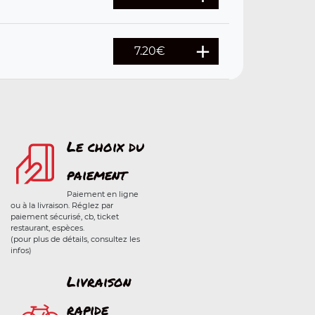
7.20
€
Le choix du
paiement
Paiement en ligne
ou à la livraison. Réglez par
paiement sécurisé, cb, ticket
restaurant, espèces.
(pour plus de détails, consultez les
infos)
Livraison
rapide