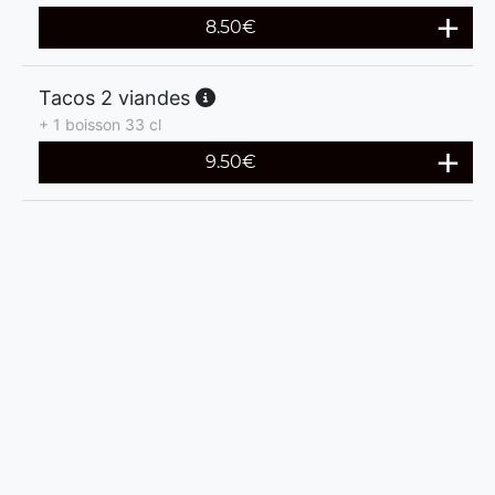
8.50
€
Tacos 2 viandes
+ 1 boisson 33 cl
9.50
€