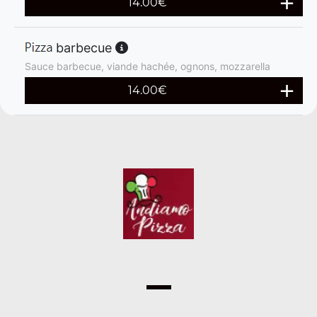
14.00
€
barbecue
Sauce barbecue, viande hachée, ognons, mozzarella
14.00
€