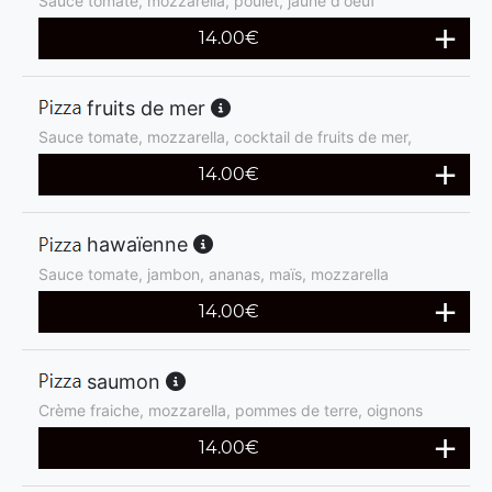
Sauce tomate, mozzarella, poulet, jaune d'oeuf
14.00
€
fruits de mer
Sauce tomate, mozzarella, cocktail de fruits de mer,
14.00
€
hawaïenne
Sauce tomate, jambon, ananas, maïs, mozzarella
14.00
€
saumon
Crème fraiche, mozzarella, pommes de terre, oignons
14.00
€