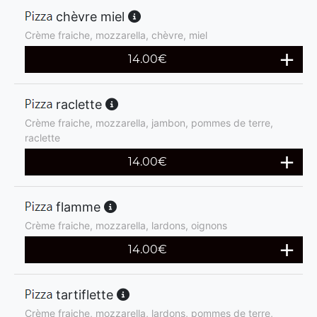
chèvre miel
Crème fraiche, mozzarella, chèvre, miel
14.00
€
raclette
Crème fraiche, mozzarella, jambon, pommes de terre,
raclette
14.00
€
flamme
Crème fraiche, mozzarella, lardons, oignons
14.00
€
tartiflette
Crème fraiche, mozzarella, lardons, pommes de terre,