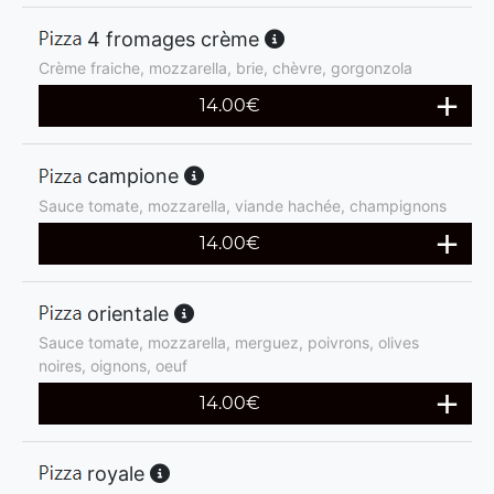
4 fromages crème
Crème fraiche, mozzarella, brie, chèvre, gorgonzola
14.00
€
campione
Sauce tomate, mozzarella, viande hachée, champignons
14.00
€
orientale
Sauce tomate, mozzarella, merguez, poivrons, olives
noires, oignons, oeuf
14.00
€
royale