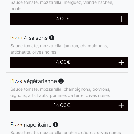
Sauce tomate, mozzarella, merguez, viande hachée,
poulet
14.00
€
4 saisons
Sauce tomate, mozzarella, jambon, champignons,
artichauts, olives noires
14.00
€
végétarienne
Sauce tomate, mozzarella, champignons, poivrons,
oignons, artichauts, pommes de terre, olives noires
14.00
€
napolitaine
Sauce tomate, mozzarella, anchois, câpres, olives noires