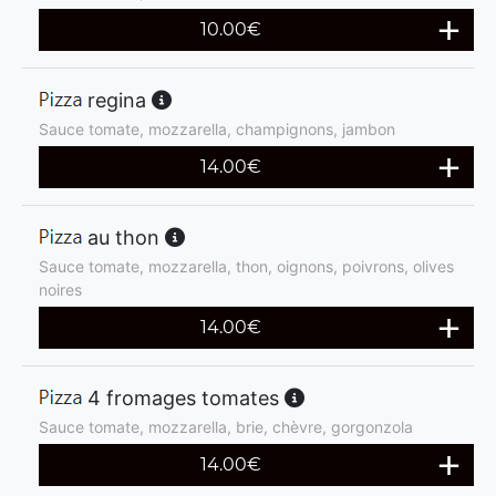
10.00
€
regina
Sauce tomate, mozzarella, champignons, jambon
14.00
€
au thon
Sauce tomate, mozzarella, thon, oignons, poivrons, olives
noires
14.00
€
4 fromages tomates
Sauce tomate, mozzarella, brie, chèvre, gorgonzola
14.00
€