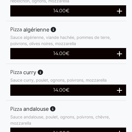
reblochon, ognons, mozzarella
14.00
€
algérienne
Sauce algérienne, viande hachée, pommes de terre,
poivrons, olives noires, mozzarella
14.00
€
curry
Sauce curry, poulet, ognons, poivrons, mozzarella
14.00
€
andalouse
Sauce andalouse, poulet, ognons, poivrons, chèvre,
mozzarella