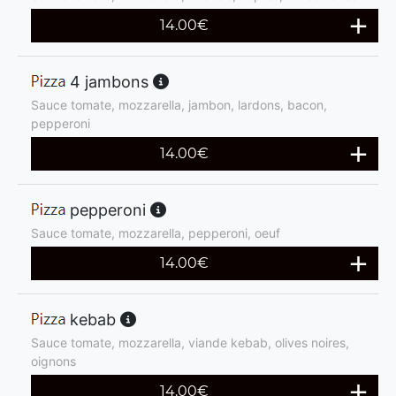
14.00
€
4 jambons
Sauce tomate, mozzarella, jambon, lardons, bacon,
pepperoni
14.00
€
pepperoni
Sauce tomate, mozzarella, pepperoni, oeuf
14.00
€
kebab
Sauce tomate, mozzarella, viande kebab, olives noires,
oignons
14.00
€