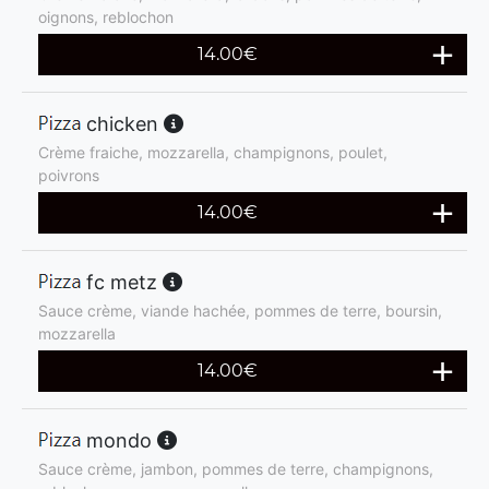
oignons, reblochon
14.00
€
chicken
Crème fraiche, mozzarella, champignons, poulet,
poivrons
14.00
€
fc metz
Sauce crème, viande hachée, pommes de terre, boursin,
mozzarella
14.00
€
mondo
Sauce crème, jambon, pommes de terre, champignons,