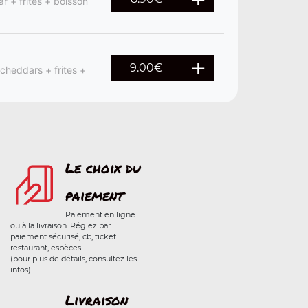
r + frites + boisson
9.00
€
 cheddars + frites +
Le choix du
paiement
Paiement en ligne
ou à la livraison. Réglez par
paiement sécurisé, cb, ticket
restaurant, espèces.
(pour plus de détails, consultez les
infos)
Livraison