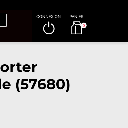
CONNEXION
PANIER
0
orter
e (57680)