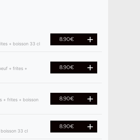
8.90
€
ites + boisson 33 cl
8.90
€
euf + frites +
8.90
€
 + frites + boisson
8.90
€
 boisson 33 cl