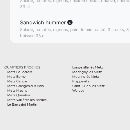
Salade, tomates, oignons, chicken chikka, boursin, chedda
33 cl
Sandwich hummer
Salade, tomates, oignons, pain de mie toasté, 3 steaks, 3
boisson 33 cl
QUARTIERS PROCHES
Longeville lès Metz
Metz Bellecroix
Montigny lès Metz
Metz Borny
Moulins lès Metz
Metz Centre
Plappeville
Metz Granges aux Bois
Saint Julien lès Metz
Metz Magny
Woippy
Metz Queuleu
Metz Vallières les Bordes
Le Ban saint Martin