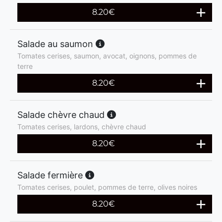
8.20
€
Salade au saumon
Tomates cerises, saumon, avocat, oignons, pommes de
terre
8.20
€
Salade chèvre chaud
Tomates cerises, lardons, chèvre chaud
8.20
€
Salade fermière
Tomates cerises, poulet, pommes de terre, olives noires
8.20
€