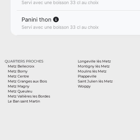
Servi avec une boisson 33 cl au choix
Panini thon
Servi avec une boisson 33 cl au choix
QUARTIERS PROCHES
Longeville lès Metz
Metz Bellecroix
Montigny lès Metz
Metz Borny
Moulins lès Metz
Metz Centre
Plappeville
Metz Granges aux Bois
Saint Julien lès Metz
Metz Magny
Woippy
Metz Queuleu
Metz Vallières les Bordes
Le Ban saint Martin