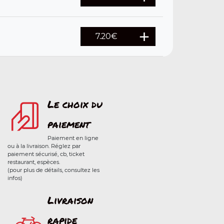
7.20
€
Le choix du
paiement
Paiement en ligne
ou à la livraison. Réglez par
paiement sécurisé, cb, ticket
restaurant, espèces.
(pour plus de détails, consultez les
infos)
Livraison
rapide