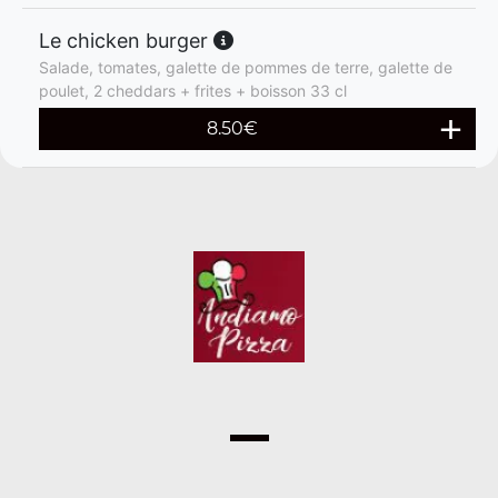
Le chicken burger
Salade, tomates, galette de pommes de terre, galette de
poulet, 2 cheddars + frites + boisson 33 cl
8.50
€