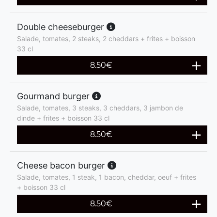
Double cheeseburger
Salade, tomates, 2 steaks, 2 cheddars + frites + boisson
33 cl
8.50
€
Gourmand burger
Salade, tomates, 3 steaks, 3 cheddars, 3 jambon de
dinde + frites + boisson 33 cl
8.50
€
Cheese bacon burger
Salade, tomates, 1 steak, 1 bacon, cheddar, oeuf + frites
+ boisson 33 cl
8.50
€