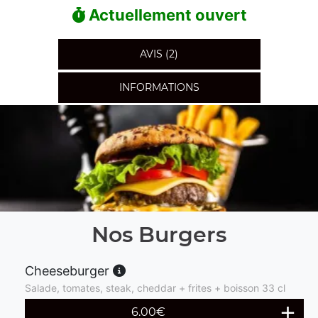
Actuellement ouvert
AVIS (2)
INFORMATIONS
Nos Burgers
Cheeseburger
Salade, tomates, steak, cheddar + frites + boisson 33 cl
6.00
€