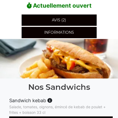
Actuellement ouvert
AVIS (2)
INFORMATIONS
Nos Sandwichs
Sandwich kebab
Salade, tomates, oignons, émincé de kebab de poulet +
frites + boisson 33 cl