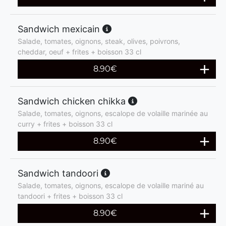
Sandwich mexicain
Salade, tomates, oignons, steak, olives, poivrons,
cheddar, oeuf + frites + boisson 33 cl
8.90
€
Sandwich chicken chikka
Salade, tomates, oignons, escalope de volaille marinée au
curry + frites + boisson 33 cl
8.90
€
Sandwich tandoori
Salade, tomates, oignons, escalope de volaille mariné au
tandoori + frites + boisson 33 cl
8.90
€