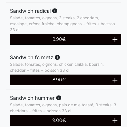
Sandwich radical
Salade, tomates, oignons, 2 steaks, 2 cheddars,
escalope, crème fraiche, champignons + frites + boisson
33 cl
8.90
€
Sandwich fc metz
Salade, tomates, oignons, chicken chikka, boursin,
cheddar + frites + boisson 33 cl
8.90
€
Sandwich hummer
Salade, tomates, oignons, pain de mie toasté, 3 steaks, 3
cheddars + frites + boisson 33 cl
9.00
€