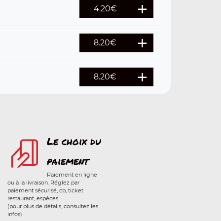
4.20
€
8.20
€
8.20
€
Le choix du
paiement
Paiement en ligne
ou à la livraison. Réglez par
paiement sécurisé, cb, ticket
restaurant, espèces.
(pour plus de détails, consultez les
infos)