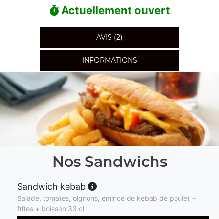
Actuellement ouvert
AVIS (2)
INFORMATIONS
Nos Sandwichs
Sandwich kebab
Salade, tomates, oignons, émincé de kebab de poulet +
frites + boisson 33 cl