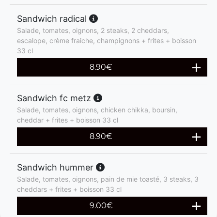
Sandwich radical
Salade, tomates, oignons, 2 steaks, 2 cheddars,
escalope, crème fraiche, champignons + frites + boisson
33 cl
8.90
€
Sandwich fc metz
Salade, tomates, oignons, chicken chikka, boursin,
cheddar + frites + boisson 33 cl
8.90
€
Sandwich hummer
Salade, tomates, oignons, pain de mie toasté, 3 steaks, 3
cheddars + frites + boisson 33 cl
9.00
€