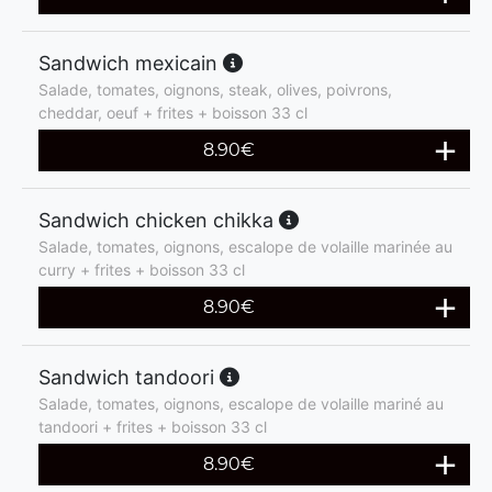
Sandwich mexicain
Salade, tomates, oignons, steak, olives, poivrons,
cheddar, oeuf + frites + boisson 33 cl
8.90
€
Sandwich chicken chikka
Salade, tomates, oignons, escalope de volaille marinée au
curry + frites + boisson 33 cl
8.90
€
Sandwich tandoori
Salade, tomates, oignons, escalope de volaille mariné au
tandoori + frites + boisson 33 cl
8.90
€