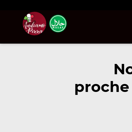
No
proche 