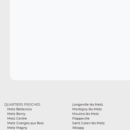
QUARTIERS PROCHES
Longeville lès Metz
Metz Bellecroix
Montigny lès Metz
Metz Borny
Moulins lès Metz
Metz Centre
Plappeville
Metz Granges aux Bois
Saint Julien lès Metz
Metz Magny
Woippy