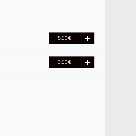
8.50
€
9.50
€