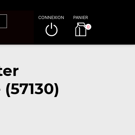
CONNEXION
PANIER
0
ter
 (57130)