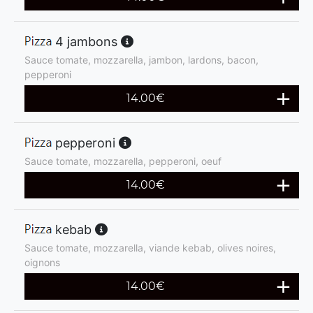
4 jambons
Sauce tomate, mozzarella, jambon, lardons, bacon,
pepperoni
14.00
€
pepperoni
Sauce tomate, mozzarella, pepperoni, oeuf
14.00
€
kebab
Sauce tomate, mozzarella, viande kebab, olives noires,
oignons
14.00
€