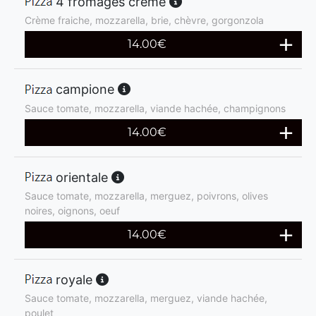
4 fromages crème
Crème fraiche, mozzarella, brie, chèvre, gorgonzola
14.00
€
campione
Sauce tomate, mozzarella, viande hachée, champignons
14.00
€
orientale
Sauce tomate, mozzarella, merguez, poivrons, olives
noires, oignons, oeuf
14.00
€
royale
Sauce tomate, mozzarella, merguez, viande hachée,
poulet