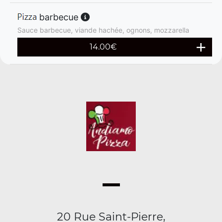
barbecue
Sauce barbecue, viande hachée, ognons, mozzarella
14.00
€
20 Rue Saint-Pierre,