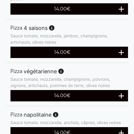
14.00
€
4 saisons
Sauce tomate, mozzarella, jambon, champignons,
artichauts, olives noires
14.00
€
végétarienne
Sauce tomate, mozzarella, champignons, poivrons,
oignons, artichauts, pommes de terre, olives noires
14.00
€
napolitaine
Sauce tomate, mozzarella, anchois, câpres, olives noires
14.00
€