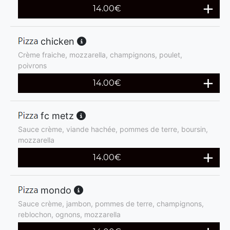
14.00
€
chicken
Crème fraiche, mozzarella, champignons, poulet,
poivrons
14.00
€
fc metz
Sauce crème, viande hachée, pommes de terre, boursin,
mozzarella
14.00
€
mondo
Sauce crème, jambon, pommes de terre, champignons,
reblochon, ognons, mozzarella