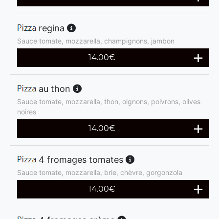
regina
Sauce tomate, mozzarella, champignons, jambon
14.00
€
au thon
Sauce tomate, mozzarella, thon, oignons, poivrons, olives
noires
14.00
€
4 fromages tomates
Sauce tomate, mozzarella, brie, chèvre, gorgonzola
14.00
€