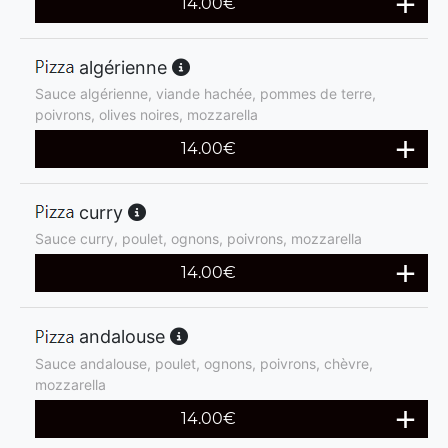
14.00
€
algérienne
Sauce algérienne, viande hachée, pommes de terre,
poivrons, olives noires, mozzarella
14.00
€
curry
Sauce curry, poulet, ognons, poivrons, mozzarella
14.00
€
andalouse
Sauce andalouse, poulet, ognons, poivrons, chèvre,
mozzarella
14.00
€