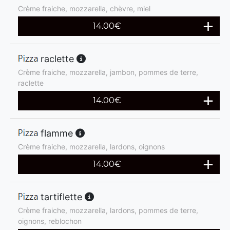
Crème fraiche, mozzarella, chèvre, miel
14.00
€
raclette
Crème fraiche, mozzarella, jambon, pommes de terre,
raclette
14.00
€
flamme
Crème fraiche, mozzarella, lardons, oignons
14.00
€
tartiflette
Crème fraiche, mozzarella, lardons, pommes de terre,
oignons, reblochon