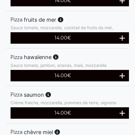
14.00
€
fruits de mer
Sauce tomate, mozzarella, cocktail de fruits de mer,
14.00
€
hawaïenne
Sauce tomate, jambon, ananas, maïs, mozzarella
14.00
€
saumon
Crème fraiche, mozzarella, pommes de terre, oignons
14.00
€
chèvre miel