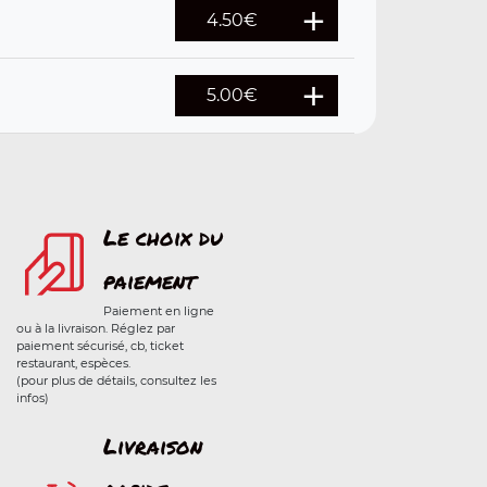
4.50
€
5.00
€
Le choix du
paiement
Paiement en ligne
ou à la livraison. Réglez par
paiement sécurisé, cb, ticket
restaurant, espèces.
(pour plus de détails, consultez les
infos)
Livraison