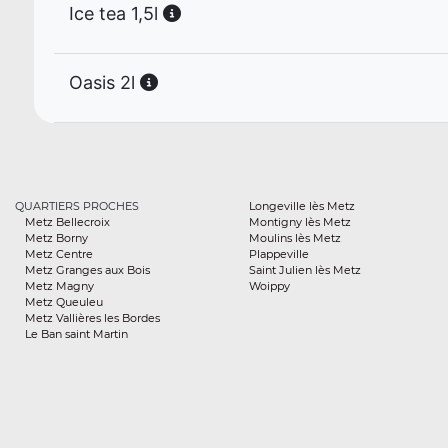
Ice tea 1,5l
Oasis 2l
QUARTIERS PROCHES
Longeville lès Metz
Metz Bellecroix
Montigny lès Metz
Metz Borny
Moulins lès Metz
Metz Centre
Plappeville
Metz Granges aux Bois
Saint Julien lès Metz
Metz Magny
Woippy
Metz Queuleu
Metz Vallières les Bordes
Le Ban saint Martin