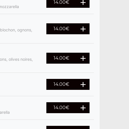
14.00
€
mozzarella
14.00
€
blochon, ognons,
14.00
€
ns, olives noires,
14.00
€
14.00
€
arella