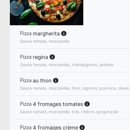
margherita
Sauce tomate, mozzarella
regina
Sauce tomate, mozzarella, champignons, jambon
au thon
Sauce tomate, mozzarella, thon, oignons, poivrons, olives 
4 fromages tomates
Sauce tomate, mozzarella, brie, chèvre, gorgonzola
4 fromages crème