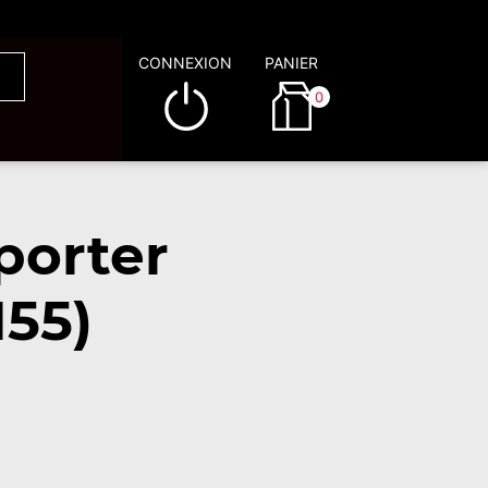
CONNEXION
PANIER
0
porter
155)