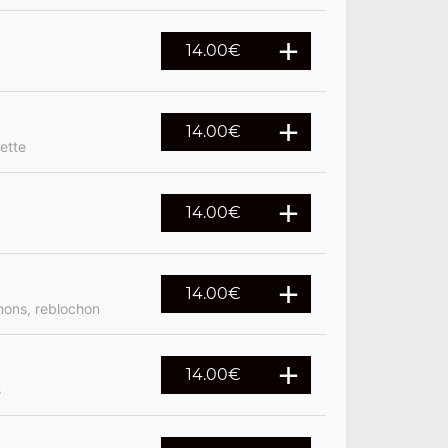
14.00
€
14.00
€
ette
14.00
€
14.00
€
nons, reblochon
14.00
€
s