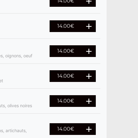
14.00
€
14.00
€
14.00
€
s, oignons, oeuf
14.00
€
et
14.00
€
s, olives noires
14.00
€
, artichauts,