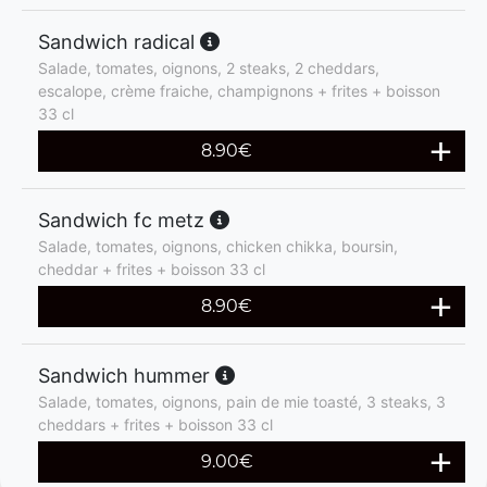
Sandwich radical
Salade, tomates, oignons, 2 steaks, 2 cheddars,
escalope, crème fraiche, champignons + frites + boisson
33 cl
8.90
€
Sandwich fc metz
Salade, tomates, oignons, chicken chikka, boursin,
cheddar + frites + boisson 33 cl
8.90
€
Sandwich hummer
Salade, tomates, oignons, pain de mie toasté, 3 steaks, 3
cheddars + frites + boisson 33 cl
9.00
€