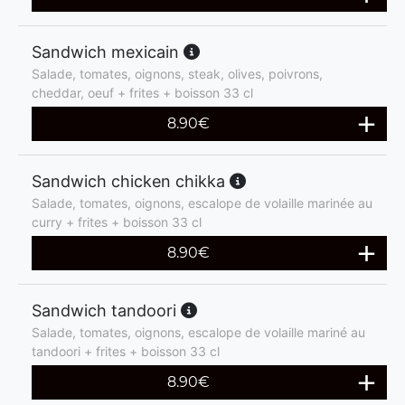
Sandwich mexicain
Salade, tomates, oignons, steak, olives, poivrons,
cheddar, oeuf + frites + boisson 33 cl
8.90
€
Sandwich chicken chikka
Salade, tomates, oignons, escalope de volaille marinée au
curry + frites + boisson 33 cl
8.90
€
Sandwich tandoori
Salade, tomates, oignons, escalope de volaille mariné au
tandoori + frites + boisson 33 cl
8.90
€