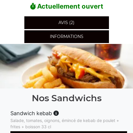
Actuellement ouvert
AVIS (2)
INFORMATIONS
Nos Sandwichs
Sandwich kebab
Salade, tomates, oignons, émincé de kebab de poulet +
frites + boisson 33 cl