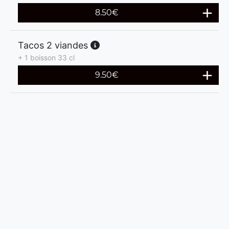
8.50
€
Tacos 2 viandes
+ 1 boisson 33 cl
9.50
€