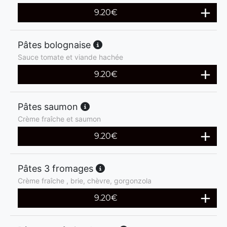
9.20
€
Pâtes bolognaise
Sauce tomate et viande hachée
9.20
€
Pâtes saumon
Crème fraîche et saumon
9.20
€
Pâtes 3 fromages
Crème fraîche , brie, chèvre, gorgonzola
9.20
€