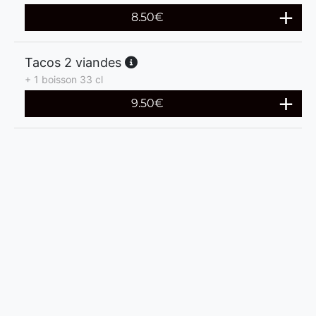
8.50
€
Tacos 2 viandes
+ 1 boisson 33 cl
9.50
€