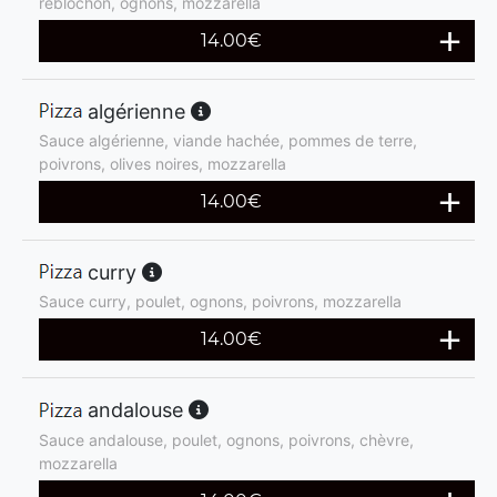
reblochon, ognons, mozzarella
14.00
€
algérienne
Sauce algérienne, viande hachée, pommes de terre,
poivrons, olives noires, mozzarella
14.00
€
curry
Sauce curry, poulet, ognons, poivrons, mozzarella
14.00
€
andalouse
Sauce andalouse, poulet, ognons, poivrons, chèvre,
mozzarella