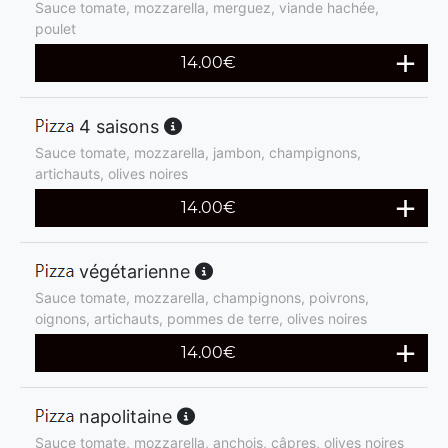
Sauce tomate, mozzarella, merguez, viande hachée,
poulet
14.00
€
4 saisons
Sauce tomate, mozzarella, jambon, champignons,
artichauts, olives noires
14.00
€
végétarienne
Sauce tomate, mozzarella, champignons, poivrons,
oignons, artichauts, pommes de terre, olives noires
14.00
€
napolitaine
Sauce tomate, mozzarella, anchois, câpres, olives noires