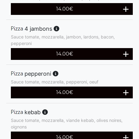
14.00
€
4 jambons
Sauce tomate, mozzarella, jambon, lardons, bacon,
pepperoni
14.00
€
pepperoni
Sauce tomate, mozzarella, pepperoni, oeuf
14.00
€
kebab
Sauce tomate, mozzarella, viande kebab, olives noires,
oignons
14.00
€