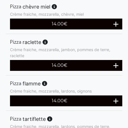
chèvre miel
Crème fraiche, mozzarella, chèvre, miel
14.00
€
raclette
Crème fraiche, mozzarella, jambon, pommes de terre,
raclette
14.00
€
flamme
Crème fraiche, mozzarella, lardons, oignons
14.00
€
tartiflette
Crème fraiche, mozzarella, lardons, pommes de terre,