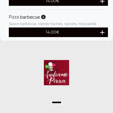
14.00
€
barbecue
Sauce barbecue, viande hachée, ognons, mozzarella
14.00
€