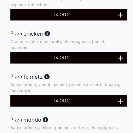
oignons, reblochon
14.00
€
chicken
Crème fraiche, mozzarella, champignons, poulet,
poivrons
14.00
€
fc metz
Sauce crème, viande hachée, pommes de terre, boursin,
mozzarella
14.00
€
mondo
Sauce crème, jambon, pommes de terre, champignons,