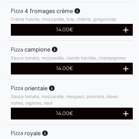
4 fromages crème
Crème fraiche, mozzarella, brie, chèvre, gorgonzola
14.00
€
campione
Sauce tomate, mozzarella, viande hachée, champignons
14.00
€
orientale
Sauce tomate, mozzarella, merguez, poivrons, olives
noires, oignons, oeuf
14.00
€
royale