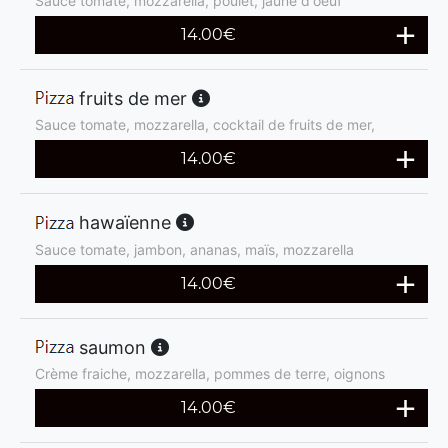
Sauce tomate, mozzarella, poulet, jaune d'oeuf
14.00
€
fruits de mer
Sauce tomate, mozzarella, cocktail de fruits de mer,
14.00
€
hawaïenne
Sauce tomate, jambon, ananas, maïs, mozzarella
14.00
€
saumon
Crème fraiche, mozzarella, pommes de terre, oignons
14.00
€