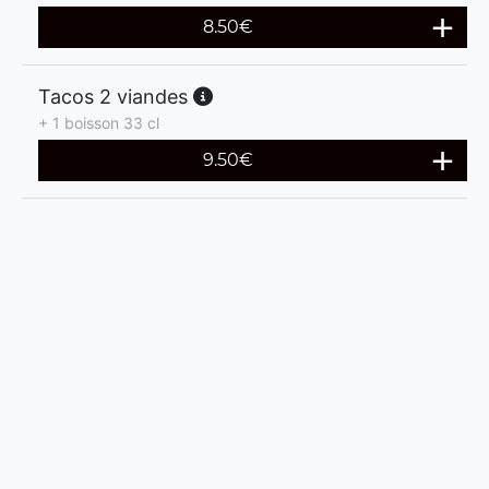
8.50
€
Tacos 2 viandes
+ 1 boisson 33 cl
9.50
€