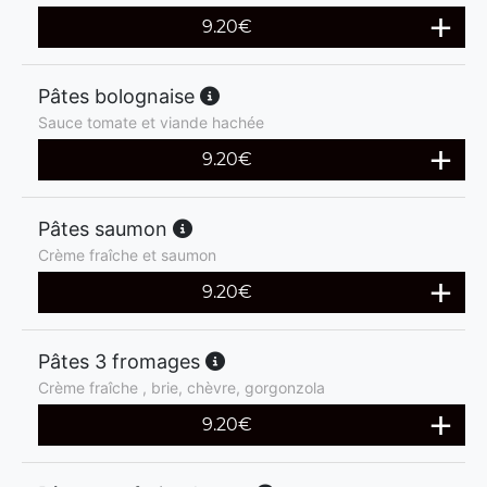
9.20
€
Pâtes bolognaise
Sauce tomate et viande hachée
9.20
€
Pâtes saumon
Crème fraîche et saumon
9.20
€
Pâtes 3 fromages
Crème fraîche , brie, chèvre, gorgonzola
9.20
€