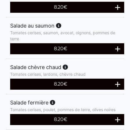
8.20
€
Salade au saumon
Tomates cerises, saumon, avocat, oignons, pommes de
terre
8.20
€
Salade chèvre chaud
Tomates cerises, lardons, chèvre chaud
8.20
€
Salade fermière
Tomates cerises, poulet, pommes de terre, olives noires
8.20
€