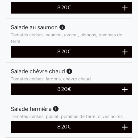
8.20
€
Salade au saumon
Tomates cerises, saumon, avocat, oignons, pommes de
terre
8.20
€
Salade chèvre chaud
Tomates cerises, lardons, chèvre chaud
8.20
€
Salade fermière
Tomates cerises, poulet, pommes de terre, olives noires
8.20
€