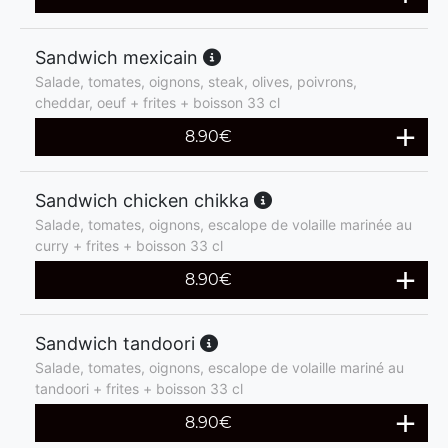
Sandwich mexicain
Salade, tomates, oignons, steak, olives, poivrons,
cheddar, oeuf + frites + boisson 33 cl
8.90
€
Sandwich chicken chikka
Salade, tomates, oignons, escalope de volaille marinée au
curry + frites + boisson 33 cl
8.90
€
Sandwich tandoori
Salade, tomates, oignons, escalope de volaille mariné au
tandoori + frites + boisson 33 cl
8.90
€