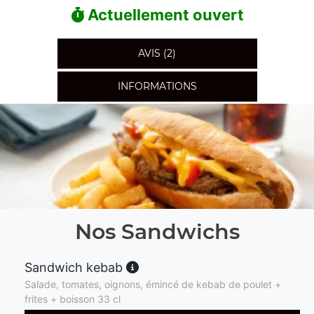
Actuellement ouvert
AVIS (2)
INFORMATIONS
Nos Sandwichs
Sandwich kebab
Salade, tomates, oignons, émincé de kebab de poulet +
frites + boisson 33 cl