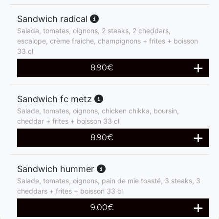
Sandwich radical
Salade, tomates, oignons, 2 steaks, 2 cheddars,
escalope, crème fraiche, champignons + frites + boisson
33 cl
8.90
€
Sandwich fc metz
Salade, tomates, oignons, chicken chikka, boursin,
cheddar + frites + boisson 33 cl
8.90
€
Sandwich hummer
Salade, tomates, oignons, pain de mie toasté, 3 steaks, 3
cheddars + frites + boisson 33 cl
9.00
€