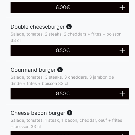
6.00
€
Double cheeseburger
Salade, tomates, 2 steaks, 2 cheddars + frites + boisson
33 cl
8.50
€
Gourmand burger
Salade, tomates, 3 steaks, 3 cheddars, 3 jambon de
dinde + frites + boisson 33 cl
8.50
€
Cheese bacon burger
Salade, tomates, 1 steak, 1 bacon, cheddar, oeuf + frites
+ boisson 33 cl