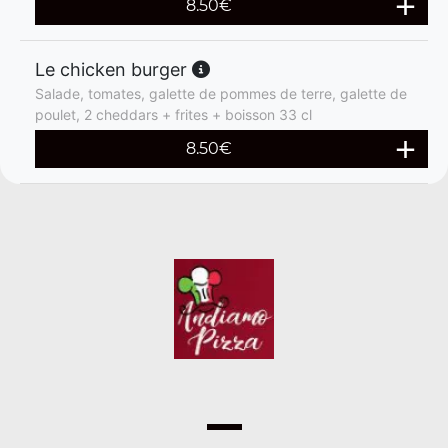
8.50
€
Le chicken burger
Salade, tomates, galette de pommes de terre, galette de
poulet, 2 cheddars + frites + boisson 33 cl
8.50
€