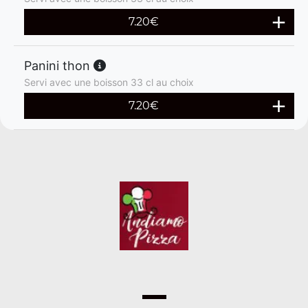
7.20
€
Panini thon
Servi avec une boisson 33 cl au choix
7.20
€