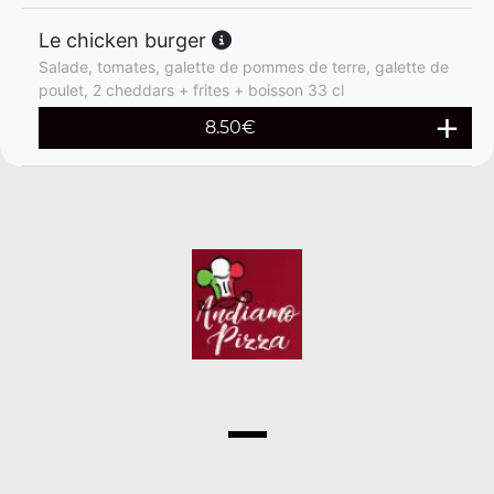
Le chicken burger
Salade, tomates, galette de pommes de terre, galette de
poulet, 2 cheddars + frites + boisson 33 cl
8.50
€