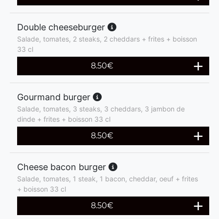
Double cheeseburger
Salade, tomates, 2 steaks, 2 cheddars + frites + boisson
33 cl
8.50
€
Gourmand burger
Salade, tomates, 3 steaks, 3 cheddars, 3 jambon de
dinde + frites + boisson 33 cl
8.50
€
Cheese bacon burger
Salade, tomates, 1 steak, 1 bacon, cheddar, oeuf + frites
+ boisson 33 cl
8.50
€