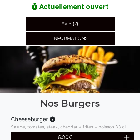
Actuellement ouvert
AVIS (2)
INFORMATIONS
Nos Burgers
Cheeseburger
Salade, tomates, steak, cheddar + frites + boisson 33 cl
6.00
€