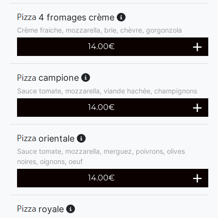
4 fromages crème
Crème fraiche, mozzarella, brie, chèvre, gorgonzola
14.00
€
campione
Sauce tomate, mozzarella, viande hachée, champignons
14.00
€
orientale
Sauce tomate, mozzarella, merguez, poivrons, olives
noires, oignons, oeuf
14.00
€
royale