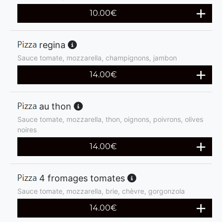
10.00
€
regina
Sauce tomate, mozzarella, champignons, jambon
14.00
€
au thon
Sauce tomate, mozzarella, thon, oignons, poivrons, olives
noires
14.00
€
4 fromages tomates
Sauce tomate, mozzarella, brie, chèvre, gorgonzola
14.00
€