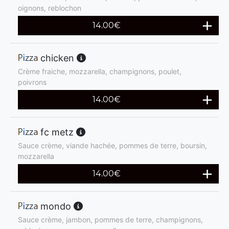
oignons, reblochon
14.00
€
chicken
Crème fraiche, mozzarella, champignons, poulet,
poivrons
14.00
€
fc metz
Sauce crème, viande hachée, pommes de terre, boursin,
mozzarella
14.00
€
mondo
Sauce crème, jambon, pommes de terre, champignons,