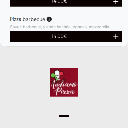
14.00
€
barbecue
Sauce barbecue, viande hachée, ognons, mozzarella
14.00
€