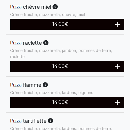
chèvre miel
Crème fraiche, mozzarella, chèvre, miel
14.00
€
raclette
Crème fraiche, mozzarella, jambon, pommes de terre,
raclette
14.00
€
flamme
Crème fraiche, mozzarella, lardons, oignons
14.00
€
tartiflette
Crème fraiche, mozzarella, lardons, pommes de terre,