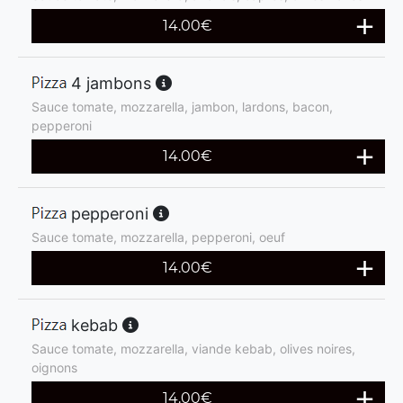
14.00
€
4 jambons
Sauce tomate, mozzarella, jambon, lardons, bacon,
pepperoni
14.00
€
pepperoni
Sauce tomate, mozzarella, pepperoni, oeuf
14.00
€
kebab
Sauce tomate, mozzarella, viande kebab, olives noires,
oignons
14.00
€