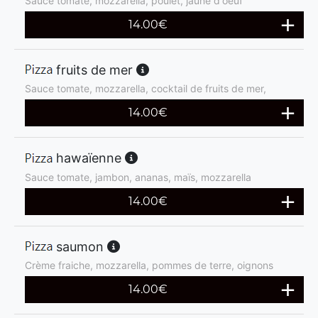
Sauce tomate, mozzarella, poulet, jaune d'oeuf
14.00
€
fruits de mer
Sauce tomate, mozzarella, cocktail de fruits de mer,
14.00
€
hawaïenne
Sauce tomate, jambon, ananas, maïs, mozzarella
14.00
€
saumon
Crème fraiche, mozzarella, pommes de terre, oignons
14.00
€