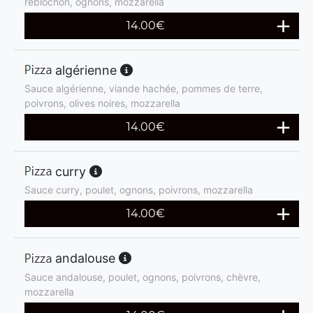
reblochon, ognons, mozzarella
14.00
€
algérienne
Sauce algérienne, viande hachée, pommes de terre,
poivrons, olives noires, mozzarella
14.00
€
curry
Sauce curry, poulet, ognons, poivrons, mozzarella
14.00
€
andalouse
Sauce andalouse, poulet, ognons, poivrons, chèvre,
mozzarella