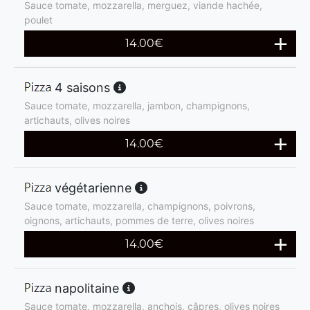
Sauce tomate, mozzarella, merguez, viande hachée,
poulet
14.00
€
4 saisons
Sauce tomate, mozzarella, jambon, champignons,
artichauts, olives noires
14.00
€
végétarienne
Sauce tomate, mozzarella, champignons, poivrons,
oignons, artichauts, pommes de terre, olives noires
14.00
€
napolitaine
Sauce tomate, mozzarella, anchois, câpres, olives noires