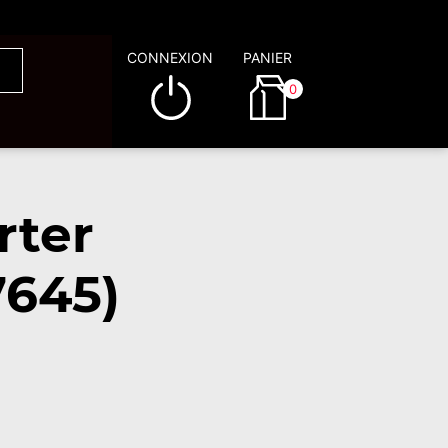
CONNEXION
PANIER
0
rter
7645)