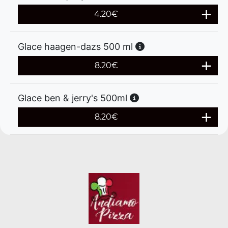
4.20
€
Glace haagen-dazs 500 ml
8.20
€
Glace ben & jerry's 500ml
8.20
€