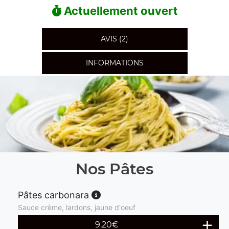
Actuellement ouvert
AVIS (2)
INFORMATIONS
Nos Pâtes
Pâtes carbonara
Sauce crème, lardons, jaune d'oeuf
9.20
€