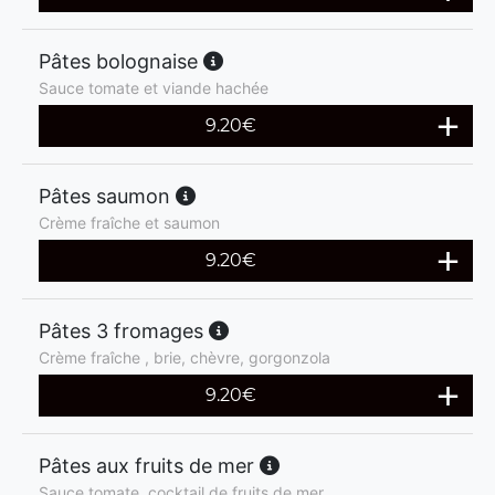
Pâtes bolognaise
Sauce tomate et viande hachée
9.20
€
Pâtes saumon
Crème fraîche et saumon
9.20
€
Pâtes 3 fromages
Crème fraîche , brie, chèvre, gorgonzola
9.20
€
Pâtes aux fruits de mer
Sauce tomate, cocktail de fruits de mer