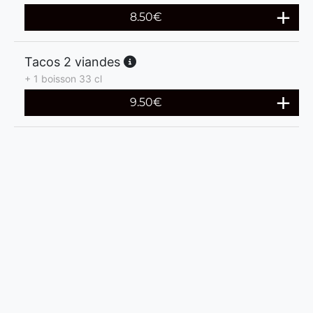
8.50
€
Tacos 2 viandes
+ 1 boisson 33 cl
9.50
€