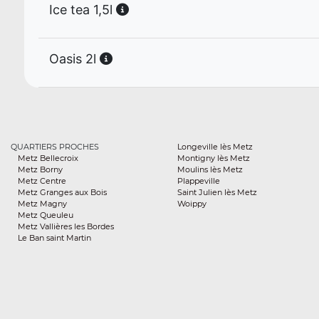
Ice tea 1,5l
Oasis 2l
QUARTIERS PROCHES
Longeville lès Metz
Metz Bellecroix
Montigny lès Metz
Metz Borny
Moulins lès Metz
Metz Centre
Plappeville
Metz Granges aux Bois
Saint Julien lès Metz
Metz Magny
Woippy
Metz Queuleu
Metz Vallières les Bordes
Le Ban saint Martin