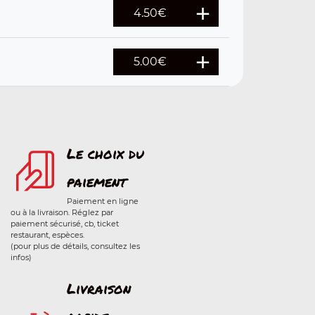
4.50
€
5.00
€
Le choix du
paiement
Paiement en ligne
ou à la livraison. Réglez par
paiement sécurisé, cb, ticket
restaurant, espèces.
(pour plus de détails, consultez les
infos)
Livraison