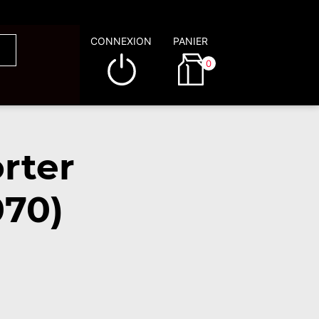
CONNEXION
PANIER
0
rter
070)