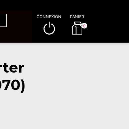
CONNEXION
PANIER
0
rter
070)