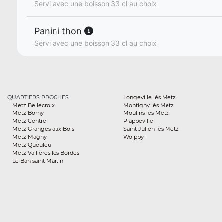
Servi avec une boisson 33 cl au choix
Panini thon
Servi avec une boisson 33 cl au choix
QUARTIERS PROCHES
Longeville lès Metz
Metz Bellecroix
Montigny lès Metz
Metz Borny
Moulins lès Metz
Metz Centre
Plappeville
Metz Granges aux Bois
Saint Julien lès Metz
Metz Magny
Woippy
Metz Queuleu
Metz Vallières les Bordes
Le Ban saint Martin