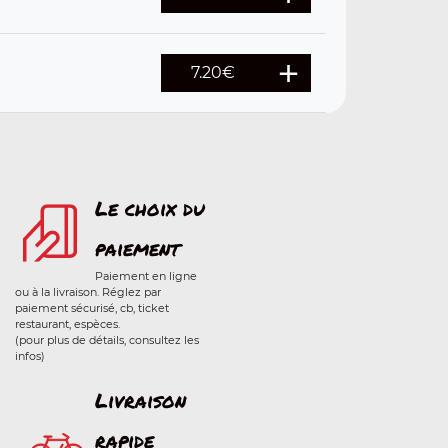
7.20
€
Le choix du
paiement
Paiement en ligne
ou à la livraison. Réglez par
paiement sécurisé, cb, ticket
restaurant, espèces.
(pour plus de détails, consultez les
infos)
Livraison
rapide