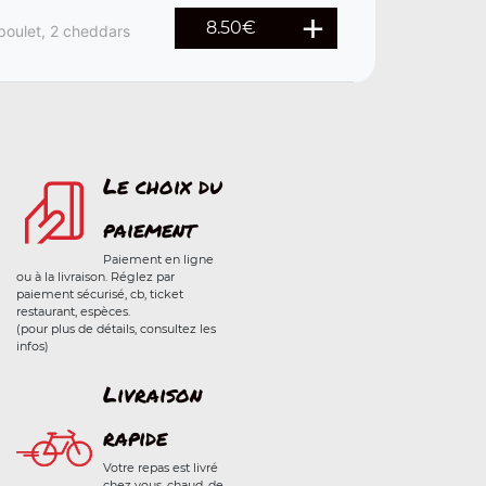
8.50
€
poulet, 2 cheddars
Le choix du
paiement
Paiement en ligne
ou à la livraison. Réglez par
paiement sécurisé, cb, ticket
restaurant, espèces.
(pour plus de détails, consultez les
infos)
Livraison
rapide
Votre repas est livré
chez vous, chaud, de