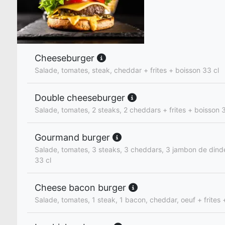
Cheeseburger
Salade, tomates, steak, cheddar + frites + boisson 33 cl
Double cheeseburger
Salade, tomates, 2 steaks, 2 cheddars + frites + boisson 3
Gourmand burger
Salade, tomates, 3 steaks, 3 cheddars, 3 jambon de dinde
33 cl
Cheese bacon burger
Salade, tomates, 1 steak, 1 bacon, cheddar, oeuf + frites 