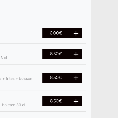
6.00
€
8.50
€
3 cl
8.50
€
 + frites + boisson
8.50
€
+ boisson 33 cl