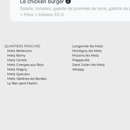
Le chicken burger
Salade, tomates, galette de pommes de terre, galette de 
+ frites + boisson 33 cl
QUARTIERS PROCHES
Longeville lès Metz
Metz Bellecroix
Montigny lès Metz
Metz Borny
Moulins lès Metz
Metz Centre
Plappeville
Metz Granges aux Bois
Saint Julien lès Metz
Metz Magny
Woippy
Metz Queuleu
Metz Vallières les Bordes
Le Ban saint Martin