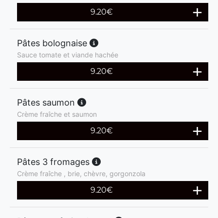
9.20
€
Pâtes bolognaise
Sauce tomate et viande hachée
9.20
€
Pâtes saumon
Crème fraîche et saumon
9.20
€
Pâtes 3 fromages
Crème fraîche , brie, chèvre, gorgonzola
9.20
€